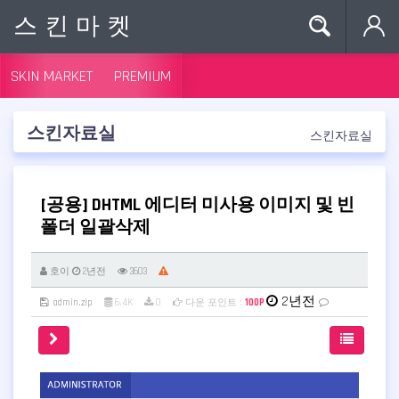
스킨마켓
SKIN MARKET
PREMIUM
스킨자료실
스킨자료실
[공용] DHTML 에디터 미사용 이미지 및 빈
폴더 일괄삭제
호이
2년전
3603
2년전
admin.zip
6.4K
0
다운 포인트 :
100P